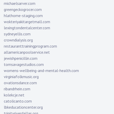
michaelsarver.com
greengeckogrocer.com
hlathome-staging.com
wokteriyakitargetmall.com
lexingtondentalcenter.com
sydneyellis.com
crowndialysis.org
restauranttrainingprogram.com
allamericanpoolservice.net
jewishpenicillin.com
tomsavagestudios.com
womens-wellbeing-and-mental-health.com
virginiafolkmusic.org
ovationsdance.com
ribandrhein.com
kolekcje.net
catolicanto.com
lbkeducationcenter.org
trinityriverdallas.org