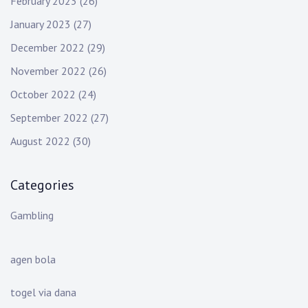
February 2023
(26)
January 2023
(27)
December 2022
(29)
November 2022
(26)
October 2022
(24)
September 2022
(27)
August 2022
(30)
Categories
Gambling
agen bola
togel via dana