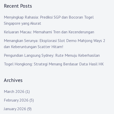
Recent Posts
Menyingkap Rahasia: Prediksi SGP dan Bocoran Togel
Singapore yang Akurat
Keluaran Macau: Memahami Tren dan Kecenderungan
Menangkan Serunya: Eksplorasi Slot Demo Mahjong Ways 2
dan Keberuntungan Scatter Hitam!
Pengundian Langsung Sydney: Rute Menuju Keberhasilan
Togel Hongkong: Strategi Menang Berdasar Data Hasil HK
Archives
March 2026
(1)
February 2026
(5)
January 2026
(9)