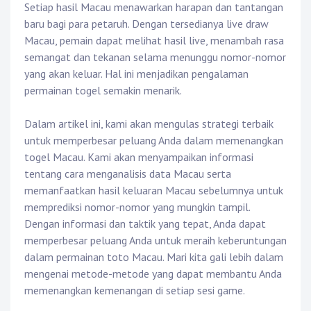
Setiap hasil Macau menawarkan harapan dan tantangan
baru bagi para petaruh. Dengan tersedianya live draw
Macau, pemain dapat melihat hasil live, menambah rasa
semangat dan tekanan selama menunggu nomor-nomor
yang akan keluar. Hal ini menjadikan pengalaman
permainan togel semakin menarik.
Dalam artikel ini, kami akan mengulas strategi terbaik
untuk memperbesar peluang Anda dalam memenangkan
togel Macau. Kami akan menyampaikan informasi
tentang cara menganalisis data Macau serta
memanfaatkan hasil keluaran Macau sebelumnya untuk
memprediksi nomor-nomor yang mungkin tampil.
Dengan informasi dan taktik yang tepat, Anda dapat
memperbesar peluang Anda untuk meraih keberuntungan
dalam permainan toto Macau. Mari kita gali lebih dalam
mengenai metode-metode yang dapat membantu Anda
memenangkan kemenangan di setiap sesi game.