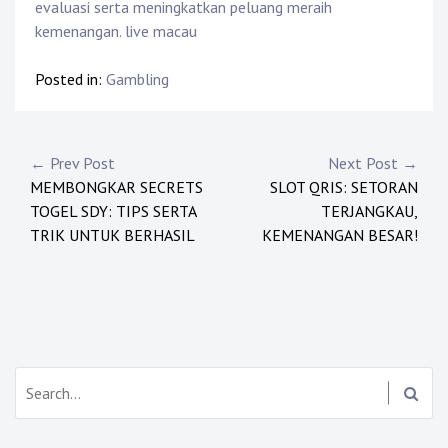
evaluasi serta meningkatkan peluang meraih
kemenangan.
live macau
Posted in:
Gambling
Post
← Prev Post
Next Post →
MEMBONGKAR SECRETS
SLOT QRIS: SETORAN
navigation
TOGEL SDY: TIPS SERTA
TERJANGKAU,
TRIK UNTUK BERHASIL
KEMENANGAN BESAR!
Search: