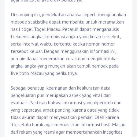
Di samping itu, pendekatan analisa seperti menggunakan
metode statistika dapat membantu untuk meramalkan
hasil togel Togel Macau. Petaruh dapat menganalisis
frekuensi angka, kombinasi angka yang kerap tersebut,
serta interval waktu tertentu ketika nomor-nomor
tersebut keluar. Dengan menggunakan informasi ini,
pemain dapat menemukan corak dan mengidentifikasi
angka-angka yang mungkin akan tampil nampak pada
live toto Macau yang berikutnya.
Sebagai penutup, keamanan dan keakuratan data
pengeluaran pun merupakan aspek yang vital dari
evaluasi. Pastikan bahwa informasi yang diperoleh dari
yang tepercaya amat penting, karena data yang tidak
tidak akurat dapat menyesatkan pemain. Oleh karena
itu, selalu buruk agar memastikan informasi hasil Macau
dari rekam yang resmi agar mempertahankan integritas