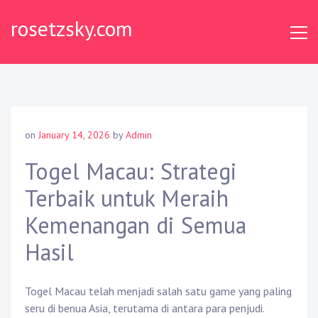
Skip
rosetzsky.com
to
content
on
January 14, 2026
by
Admin
Togel Macau: Strategi
Terbaik untuk Meraih
Kemenangan di Semua
Hasil
Togel Macau telah menjadi salah satu game yang paling
seru di benua Asia, terutama di antara para penjudi.