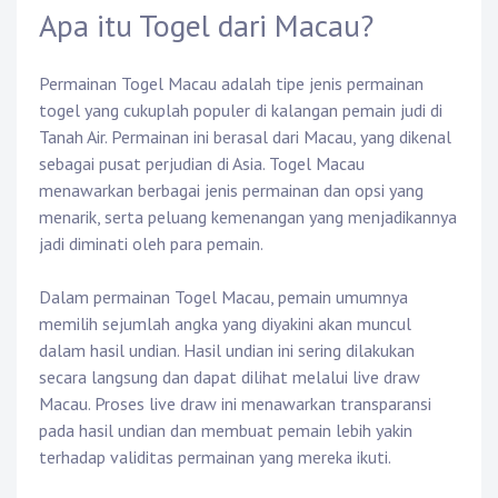
Apa itu Togel dari Macau?
Permainan Togel Macau adalah tipe jenis permainan
togel yang cukuplah populer di kalangan pemain judi di
Tanah Air. Permainan ini berasal dari Macau, yang dikenal
sebagai pusat perjudian di Asia. Togel Macau
menawarkan berbagai jenis permainan dan opsi yang
menarik, serta peluang kemenangan yang menjadikannya
jadi diminati oleh para pemain.
Dalam permainan Togel Macau, pemain umumnya
memilih sejumlah angka yang diyakini akan muncul
dalam hasil undian. Hasil undian ini sering dilakukan
secara langsung dan dapat dilihat melalui live draw
Macau. Proses live draw ini menawarkan transparansi
pada hasil undian dan membuat pemain lebih yakin
terhadap validitas permainan yang mereka ikuti.