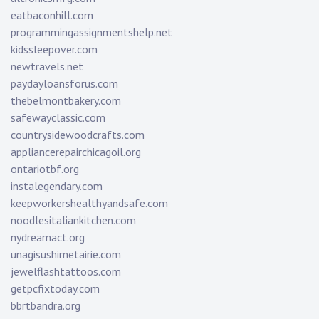
eatbaconhill.com
programmingassignmentshelp.net
kidssleepover.com
newtravels.net
paydayloansforus.com
thebelmontbakery.com
safewayclassic.com
countrysidewoodcrafts.com
appliancerepairchicagoil.org
ontariotbf.org
instalegendary.com
keepworkershealthyandsafe.com
noodlesitaliankitchen.com
nydreamact.org
unagisushimetairie.com
jewelflashtattoos.com
getpcfixtoday.com
bbrtbandra.org