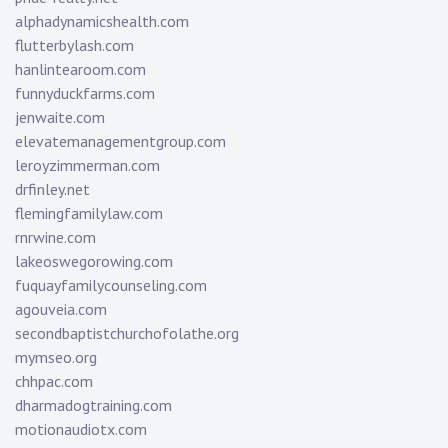
alphadynamicshealth.com
flutterbylash.com
hanlintearoom.com
funnyduckfarms.com
jenwaite.com
elevatemanagementgroup.com
leroyzimmerman.com
drfinley.net
flemingfamilylaw.com
rnrwine.com
lakeoswegorowing.com
fuquayfamilycounseling.com
agouveia.com
secondbaptistchurchofolathe.org
mymseo.org
chhpac.com
dharmadogtraining.com
motionaudiotx.com