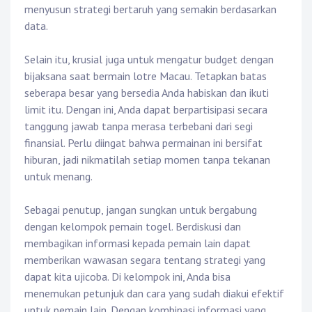
menyusun strategi bertaruh yang semakin berdasarkan
data.
Selain itu, krusial juga untuk mengatur budget dengan
bijaksana saat bermain lotre Macau. Tetapkan batas
seberapa besar yang bersedia Anda habiskan dan ikuti
limit itu. Dengan ini, Anda dapat berpartisipasi secara
tanggung jawab tanpa merasa terbebani dari segi
finansial. Perlu diingat bahwa permainan ini bersifat
hiburan, jadi nikmatilah setiap momen tanpa tekanan
untuk menang.
Sebagai penutup, jangan sungkan untuk bergabung
dengan kelompok pemain togel. Berdiskusi dan
membagikan informasi kepada pemain lain dapat
memberikan wawasan segara tentang strategi yang
dapat kita ujicoba. Di kelompok ini, Anda bisa
menemukan petunjuk dan cara yang sudah diakui efektif
untuk pemain lain. Dengan kombinasi informasi yang