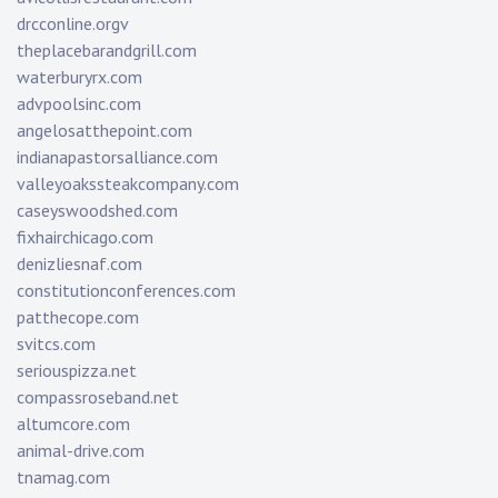
drcconline.org
v
theplacebarandgrill.com
waterburyrx.com
advpoolsinc.com
angelosatthepoint.com
indianapastorsalliance.com
valleyoakssteakcompany.com
caseyswoodshed.com
fixhairchicago.com
denizliesnaf.com
constitutionconferences.com
patthecope.com
svitcs.com
seriouspizza.net
compassroseband.net
altumcore.com
animal-drive.com
tnamag.com