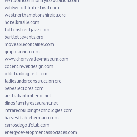
wellborncommunityassociation.com
wildwoodfilmfestival.com
westnorthamptonshirejpu.org
hotelbrasile.com
fultonstreetjazz.com
bartlettevents.org
moveablecontainer.com
grupolareina.com
www.cherryvalleymuseum.com
cotentinwebdesign.com
oldetradingpost.com
ladiesunderconstruction.org
bebeslectores.com
australiantimberoil.net
dinosfamilyrestaurant.net
infraredbuildingtechnologies.com
harvesttablehermann.com
carrosdegolfclub.com
energydevelopmentassociates.com