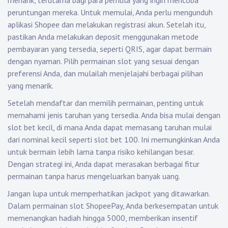
menarik, terutama bagi para pemula yang ingin mencoba
peruntungan mereka. Untuk memulai, Anda perlu mengunduh
aplikasi Shopee dan melakukan registrasi akun. Setelah itu,
pastikan Anda melakukan deposit menggunakan metode
pembayaran yang tersedia, seperti QRIS, agar dapat bermain
dengan nyaman. Pilih permainan slot yang sesuai dengan
preferensi Anda, dan mulailah menjelajahi berbagai pilihan
yang menarik.
Setelah mendaftar dan memilih permainan, penting untuk
memahami jenis taruhan yang tersedia. Anda bisa mulai dengan
slot bet kecil, di mana Anda dapat memasang taruhan mulai
dari nominal kecil seperti slot bet 100. Ini memungkinkan Anda
untuk bermain lebih lama tanpa risiko kehilangan besar.
Dengan strategi ini, Anda dapat merasakan berbagai fitur
permainan tanpa harus mengeluarkan banyak uang.
Jangan lupa untuk memperhatikan jackpot yang ditawarkan.
Dalam permainan slot ShopeePay, Anda berkesempatan untuk
memenangkan hadiah hingga 5000, memberikan insentif