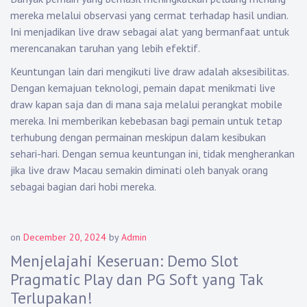
mereka melalui observasi yang cermat terhadap hasil undian.
Ini menjadikan live draw sebagai alat yang bermanfaat untuk
merencanakan taruhan yang lebih efektif.
Keuntungan lain dari mengikuti live draw adalah aksesibilitas.
Dengan kemajuan teknologi, pemain dapat menikmati live
draw kapan saja dan di mana saja melalui perangkat mobile
mereka. Ini memberikan kebebasan bagi pemain untuk tetap
terhubung dengan permainan meskipun dalam kesibukan
sehari-hari. Dengan semua keuntungan ini, tidak mengherankan
jika live draw Macau semakin diminati oleh banyak orang
sebagai bagian dari hobi mereka.
on
December 20, 2024
by
Admin
Menjelajahi Keseruan: Demo Slot
Pragmatic Play dan PG Soft yang Tak
Terlupakan!