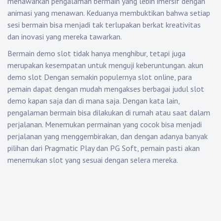
menawarkan pengalaman bermain yang lebih imersif dengan
animasi yang menawan. Keduanya membuktikan bahwa setiap
sesi bermain bisa menjadi tak terlupakan berkat kreativitas
dan inovasi yang mereka tawarkan.
Bermain demo slot tidak hanya menghibur, tetapi juga
merupakan kesempatan untuk menguji keberuntungan.
akun
demo slot
Dengan semakin populernya slot online, para
pemain dapat dengan mudah mengakses berbagai judul slot
demo kapan saja dan di mana saja. Dengan kata lain,
pengalaman bermain bisa dilakukan di rumah atau saat dalam
perjalanan. Menemukan permainan yang cocok bisa menjadi
perjalanan yang menggembirakan, dan dengan adanya banyak
pilihan dari Pragmatic Play dan PG Soft, pemain pasti akan
menemukan slot yang sesuai dengan selera mereka.