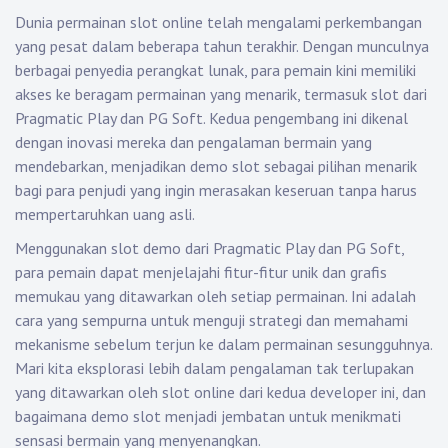
Dunia permainan slot online telah mengalami perkembangan
yang pesat dalam beberapa tahun terakhir. Dengan munculnya
berbagai penyedia perangkat lunak, para pemain kini memiliki
akses ke beragam permainan yang menarik, termasuk slot dari
Pragmatic Play dan PG Soft. Kedua pengembang ini dikenal
dengan inovasi mereka dan pengalaman bermain yang
mendebarkan, menjadikan demo slot sebagai pilihan menarik
bagi para penjudi yang ingin merasakan keseruan tanpa harus
mempertaruhkan uang asli.
Menggunakan slot demo dari Pragmatic Play dan PG Soft,
para pemain dapat menjelajahi fitur-fitur unik dan grafis
memukau yang ditawarkan oleh setiap permainan. Ini adalah
cara yang sempurna untuk menguji strategi dan memahami
mekanisme sebelum terjun ke dalam permainan sesungguhnya.
Mari kita eksplorasi lebih dalam pengalaman tak terlupakan
yang ditawarkan oleh slot online dari kedua developer ini, dan
bagaimana demo slot menjadi jembatan untuk menikmati
sensasi bermain yang menyenangkan.