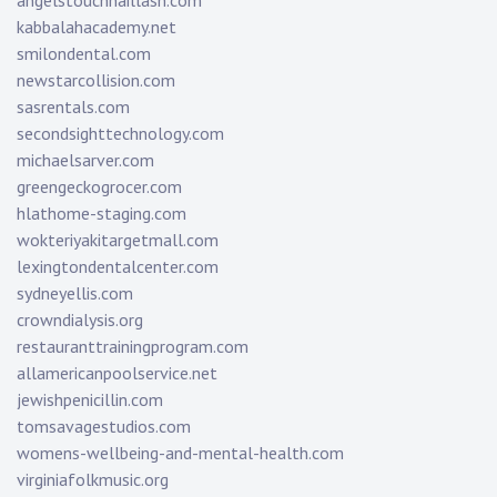
angelstouchnaillash.com
kabbalahacademy.net
smilondental.com
newstarcollision.com
sasrentals.com
secondsighttechnology.com
michaelsarver.com
greengeckogrocer.com
hlathome-staging.com
wokteriyakitargetmall.com
lexingtondentalcenter.com
sydneyellis.com
crowndialysis.org
restauranttrainingprogram.com
allamericanpoolservice.net
jewishpenicillin.com
tomsavagestudios.com
womens-wellbeing-and-mental-health.com
virginiafolkmusic.org