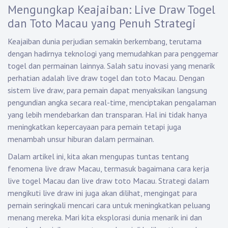
Mengungkap Keajaiban: Live Draw Togel
dan Toto Macau yang Penuh Strategi
Keajaiban dunia perjudian semakin berkembang, terutama
dengan hadirnya teknologi yang memudahkan para penggemar
togel dan permainan lainnya. Salah satu inovasi yang menarik
perhatian adalah live draw togel dan toto Macau. Dengan
sistem live draw, para pemain dapat menyaksikan langsung
pengundian angka secara real-time, menciptakan pengalaman
yang lebih mendebarkan dan transparan. Hal ini tidak hanya
meningkatkan kepercayaan para pemain tetapi juga
menambah unsur hiburan dalam permainan.
Dalam artikel ini, kita akan mengupas tuntas tentang
fenomena live draw Macau, termasuk bagaimana cara kerja
live togel Macau dan live draw toto Macau. Strategi dalam
mengikuti live draw ini juga akan dilihat, mengingat para
pemain seringkali mencari cara untuk meningkatkan peluang
menang mereka. Mari kita eksplorasi dunia menarik ini dan