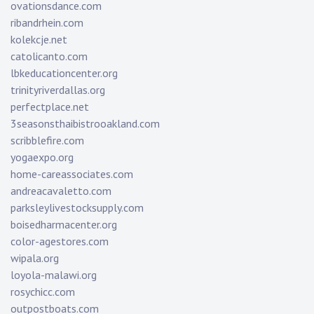
ovationsdance.com
ribandrhein.com
kolekcje.net
catolicanto.com
lbkeducationcenter.org
trinityriverdallas.org
perfectplace.net
3seasonsthaibistrooakland.com
scribblefire.com
yogaexpo.org
home-careassociates.com
andreacavaletto.com
parksleylivestocksupply.com
boisedharmacenter.org
color-agestores.com
wipala.org
loyola-malawi.org
rosychicc.com
outpostboats.com