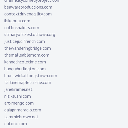
charmcitycomedyproject.com
beawareproductions.com
contextdrivenagility.com
ibikeoulu.com
coffinshakers.com
stmaryofczestochowa.org
justicejudifrench.com
thewanderingbridge.com
themalleablemom.com
kennethcoletime.com
hungryburlington.com
brunswickatlongstown.com
tartinemaplecuisine.com
janekramer.net
nizi-sushi.com
art-mengo.com
gaiaprimeradio.com
tammiebrown.net
dutonc.com