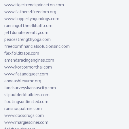
www.tigertrendsprinceton.com
www.fathers4freedom.org
www.topperlyngundogs.com
runningoftheelkhalf.com
jeffdunaheerealty.com
peacestrengthyoga.com
freedomfinancialsolutionsinc.com
flexfoldtraps.com
amendsracingengines.com
www.kortormorthai.com
www.fatandqueer.com
anneashleyumc.org
landsurveyskansascity.com
stpauldeckbuilders.com
footingsunlimited.com
runsnoqualmie.com
www.docsdrugs.com
www.margiesdiner.com