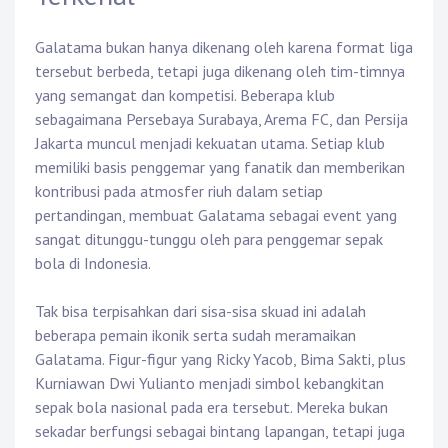
Galatama bukan hanya dikenang oleh karena format liga
tersebut berbeda, tetapi juga dikenang oleh tim-timnya
yang semangat dan kompetisi. Beberapa klub
sebagaimana Persebaya Surabaya, Arema FC, dan Persija
Jakarta muncul menjadi kekuatan utama. Setiap klub
memiliki basis penggemar yang fanatik dan memberikan
kontribusi pada atmosfer riuh dalam setiap
pertandingan, membuat Galatama sebagai event yang
sangat ditunggu-tunggu oleh para penggemar sepak
bola di Indonesia.
Tak bisa terpisahkan dari sisa-sisa skuad ini adalah
beberapa pemain ikonik serta sudah meramaikan
Galatama. Figur-figur yang Ricky Yacob, Bima Sakti, plus
Kurniawan Dwi Yulianto menjadi simbol kebangkitan
sepak bola nasional pada era tersebut. Mereka bukan
sekadar berfungsi sebagai bintang lapangan, tetapi juga