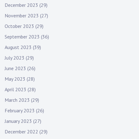
December 2023
(29)
November 2023
(27)
October 2023
(29)
September 2023
(36)
August 2023
(39)
July 2023
(29)
June 2023
(26)
May 2023
(28)
April 2023
(28)
March 2023
(29)
February 2023
(26)
January 2023
(27)
December 2022
(29)