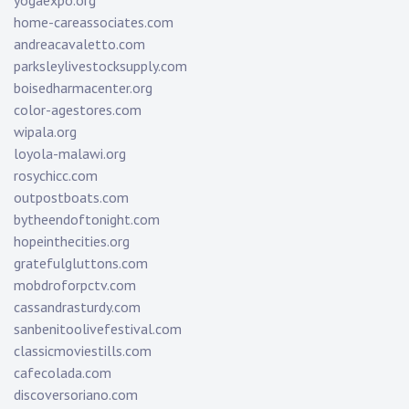
yogaexpo.org
home-careassociates.com
andreacavaletto.com
parksleylivestocksupply.com
boisedharmacenter.org
color-agestores.com
wipala.org
loyola-malawi.org
rosychicc.com
outpostboats.com
bytheendoftonight.com
hopeinthecities.org
gratefulgluttons.com
mobdroforpctv.com
cassandrasturdy.com
sanbenitoolivefestival.com
classicmoviestills.com
cafecolada.com
discoversoriano.com