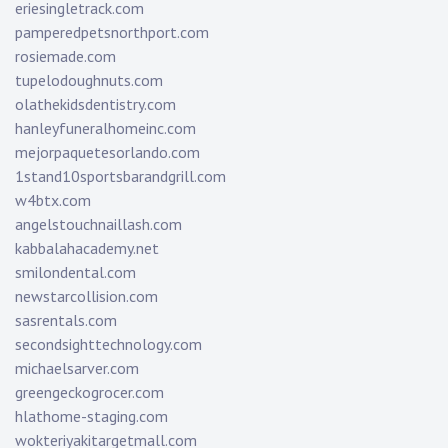
eriesingletrack.com
pamperedpetsnorthport.com
rosiemade.com
tupelodoughnuts.com
olathekidsdentistry.com
hanleyfuneralhomeinc.com
mejorpaquetesorlando.com
1stand10sportsbarandgrill.com
w4btx.com
angelstouchnaillash.com
kabbalahacademy.net
smilondental.com
newstarcollision.com
sasrentals.com
secondsighttechnology.com
michaelsarver.com
greengeckogrocer.com
hlathome-staging.com
wokteriyakitargetmall.com