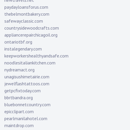
newtravels.net
paydayloansforus.com
thebelmontbakery.com
safewayclassic.com
countrysidewoodcrafts.com
appliancerepairchicagoil.org
ontariotbf.org
instalegendary.com
keepworkershealthyandsafe.com
noodlesitaliankitchen.com
nydreamact.org
unagisushimetairie.com
jewelflashtattoos.com
getpcfixtoday.com
bbrtbandra.org
bluebonnetcountry.com
epicclipart.com
pearlmanilahotel.com
maintdrop.com