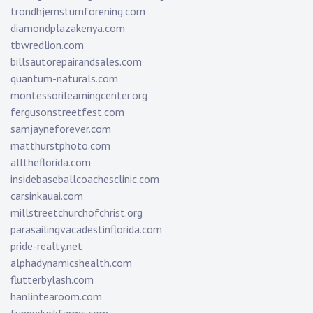
trondhjemsturnforening.com
diamondplazakenya.com
tbwredlion.com
billsautorepairandsales.com
quantum-naturals.com
montessorilearningcenter.org
fergusonstreetfest.com
samjayneforever.com
matthurstphoto.com
alltheflorida.com
insidebaseballcoachesclinic.com
carsinkauai.com
millstreetchurchofchrist.org
parasailingvacadestinflorida.com
pride-realty.net
alphadynamicshealth.com
flutterbylash.com
hanlintearoom.com