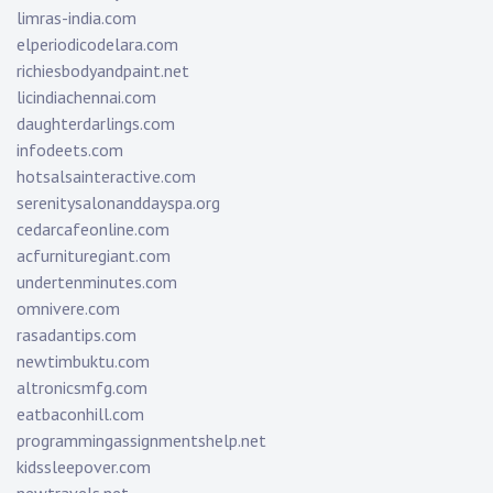
limras-india.com
elperiodicodelara.com
richiesbodyandpaint.net
licindiachennai.com
daughterdarlings.com
infodeets.com
hotsalsainteractive.com
serenitysalonanddayspa.org
cedarcafeonline.com
acfurnituregiant.com
undertenminutes.com
omnivere.com
rasadantips.com
newtimbuktu.com
altronicsmfg.com
eatbaconhill.com
programmingassignmentshelp.net
kidssleepover.com