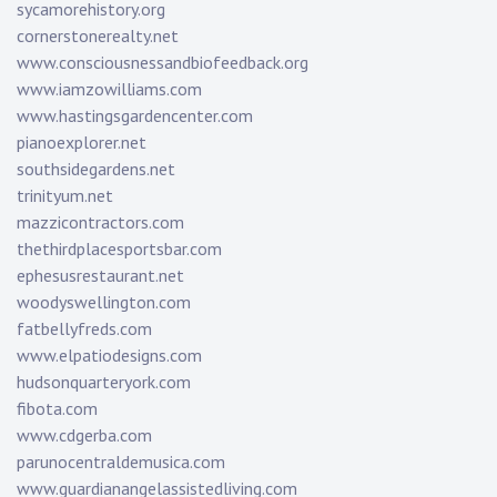
sycamorehistory.org
cornerstonerealty.net
www.consciousnessandbiofeedback.org
www.iamzowilliams.com
www.hastingsgardencenter.com
pianoexplorer.net
southsidegardens.net
trinityum.net
mazzicontractors.com
thethirdplacesportsbar.com
ephesusrestaurant.net
woodyswellington.com
fatbellyfreds.com
www.elpatiodesigns.com
hudsonquarteryork.com
fibota.com
www.cdgerba.com
parunocentraldemusica.com
www.guardianangelassistedliving.com