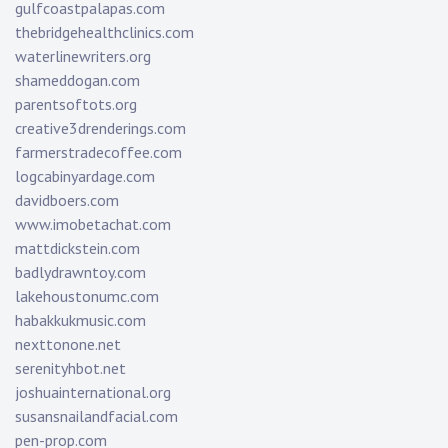
gulfcoastpalapas.com
thebridgehealthclinics.com
waterlinewriters.org
shameddogan.com
parentsoftots.org
creative3drenderings.com
farmerstradecoffee.com
logcabinyardage.com
davidboers.com
www.imobetachat.com
mattdickstein.com
badlydrawntoy.com
lakehoustonumc.com
habakkukmusic.com
nexttonone.net
serenityhbot.net
joshuainternational.org
susansnailandfacial.com
pen-prop.com