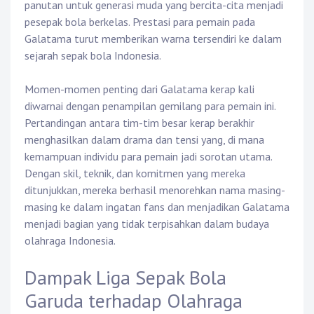
panutan untuk generasi muda yang bercita-cita menjadi
pesepak bola berkelas. Prestasi para pemain pada
Galatama turut memberikan warna tersendiri ke dalam
sejarah sepak bola Indonesia.
Momen-momen penting dari Galatama kerap kali
diwarnai dengan penampilan gemilang para pemain ini.
Pertandingan antara tim-tim besar kerap berakhir
menghasilkan dalam drama dan tensi yang, di mana
kemampuan individu para pemain jadi sorotan utama.
Dengan skil, teknik, dan komitmen yang mereka
ditunjukkan, mereka berhasil menorehkan nama masing-
masing ke dalam ingatan fans dan menjadikan Galatama
menjadi bagian yang tidak terpisahkan dalam budaya
olahraga Indonesia.
Dampak Liga Sepak Bola
Garuda terhadap Olahraga